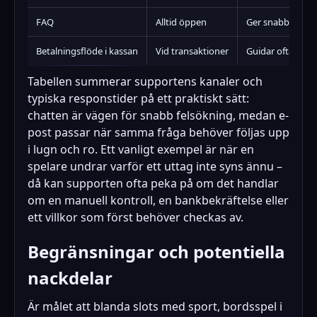
FAQ
Alltid öppen
Ger snabba svar o
Betalningsflöde i kassan
Vid transaktioner
Guidar ofta med 
Tabellen summerar supportens kanaler och
typiska responstider på ett praktiskt sätt:
chatten är vägen för snabb felsökning, medan e-
post passar när samma fråga behöver följas upp
i lugn och ro. Ett vanligt exempel är när en
spelare undrar varför ett uttag inte syns ännu –
då kan supporten ofta peka på om det handlar
om en manuell kontroll, en bankbekräftelse eller
ett villkor som först behöver checkas av.
Begränsningar och potentiella
nackdelar
Är målet att blanda slots med sport, bordsspel i