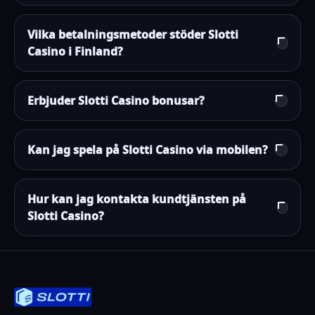
Vilka betalningsmetoder stöder Slotti
Casino i Finland?
Erbjuder Slotti Casino bonusar?
Kan jag spela på Slotti Casino via mobilen?
Hur kan jag kontakta kundtjänsten på
Slotti Casino?