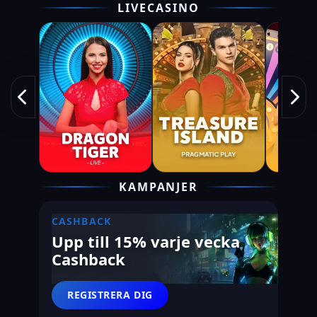
LIVECASINO
KAMPANJER
CASHBACK
Upp till 15% varje vecka
Cashback
REGISTRERA DIG