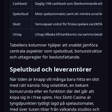
Cashback
Daglig 15% cashback som återkommande erbjudan
Spelutbud
Mest spelautomater, samt ett mindre urval live och 
Skatt
Verovapaat voitot för finska spelare via EMTA-licens
Uttag
Uttag tillbaka till bankkonto via samma betalmetod
Tabellens kolumner hjälper att snabbt jämföra
centrala aspekter som spelutbud, bonusstruktur
och uttagsregler för beslutsfattande.
Spelutbud och leverantörer
När tiden är knapp vill många bara hitta en slot
med rätt känsla: hög volatilitet, en bekant
bonusrunda eller en funktion där det går att
köpa sig in i free spins. Hos Slotti Casino är
tyngdpunkten tydligt lagd på spelautomater,
med över tusen titlar från välkända studios och