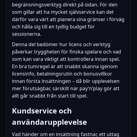
begränsningsverktyg direkt på sidan. För den
som gillar att ha mycket självservice kan det
därför vara värt att planera sina gränser i förväg
och hålla sig till en tydlig budget för
sessionerna.
Denna del bedömer hur licens och verktyg
påverkar tryggheten för finska spelare och vad
som kan vara viktigt att kontrollera innan spel.
En bra tumregel är att snabbt skanna igenom
licensinfo, betalningsrutin och bonusvillkor
innan första insättningen – då blir upplevelsen
mer förutsägbar, särskilt när pay’n’play gör att
allt går snabbt från start till spel.
Kundservice och
användarupplevelse
Vad händer om en insättning fastnar, ett uttag