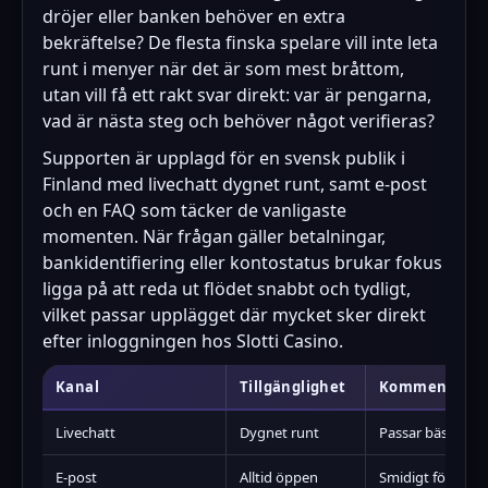
dröjer eller banken behöver en extra
bekräftelse? De flesta finska spelare vill inte leta
runt i menyer när det är som mest bråttom,
utan vill få ett rakt svar direkt: var är pengarna,
vad är nästa steg och behöver något verifieras?
Supporten är upplagd för en svensk publik i
Finland med livechatt dygnet runt, samt e-post
och en FAQ som täcker de vanligaste
momenten. När frågan gäller betalningar,
bankidentifiering eller kontostatus brukar fokus
ligga på att reda ut flödet snabbt och tydligt,
vilket passar upplägget där mycket sker direkt
efter inloggningen hos Slotti Casino.
Kanal
Tillgänglighet
Kommentar
Livechatt
Dygnet runt
Passar bäst vid 
E-post
Alltid öppen
Smidigt för ären