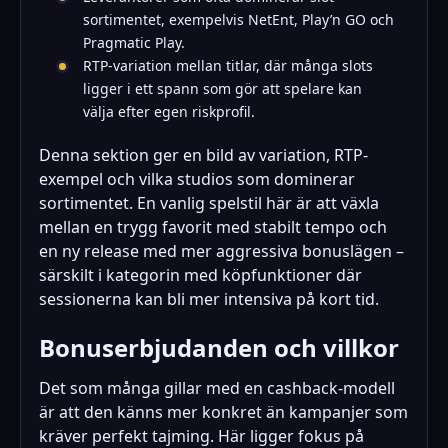
sortimentet, exempelvis NetEnt, Play’n GO och
Pragmatic Play.
RTP-variation mellan titlar, där många slots
ligger i ett spann som gör att spelare kan
välja efter egen riskprofil.
Denna sektion ger en bild av variation, RTP-
exempel och vilka studios som dominerar
sortimentet. En vanlig spelstil här är att växla
mellan en trygg favorit med stabilt tempo och
en ny release med mer aggressiva bonuslägen –
särskilt i kategorin med köpfunktioner där
sessionerna kan bli mer intensiva på kort tid.
Bonuserbjudanden och villkor
Det som många gillar med en cashback-modell
är att den känns mer konkret än kampanjer som
kräver perfekt tajming. Här ligger fokus på