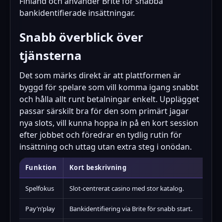
Finland och använder Brite för snabba
bankidentifierade insättningar.
Snabb överblick över
tjänsterna
Det som märks direkt är att plattformen är
byggd för spelare som vill komma igang snabbt
och hålla allt runt betalningar enkelt. Upplägget
passar särskilt bra för den som primärt jagar
nya slots, vill kunna hoppa in på en kort session
efter jobbet och föredrar en tydlig rutin för
insättning och uttag utan extra steg i onödan.
Funktion
Kort beskrivning
Spelfokus
Slot-centrerat casino med stor katalog.
Pay’n’play
Bankidentifiering via Brite för snabb start.