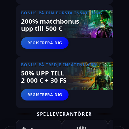
BONUS PÅ DIN FÖRSTA INSÄTTNING
200% matchbonus
upp till 500 €
REGISTRERA DIG
BONUS PÅ TREDJE INSÄTTNINGEN
50% UPP TILL
2 000 € + 30 FS
REGISTRERA DIG
SPELLEVERANTÖRER