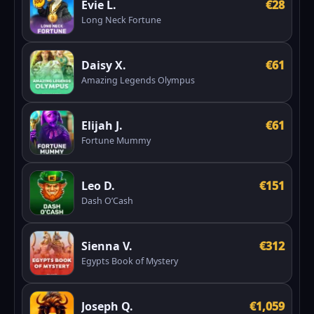
Evie L.
€28
Long Neck Fortune
Daisy X.
€61
Amazing Legends Olympus
Elijah J.
€61
Fortune Mummy
Leo D.
€151
Dash O’Cash
Sienna V.
€312
Egypts Book of Mystery
Joseph Q.
€1,059