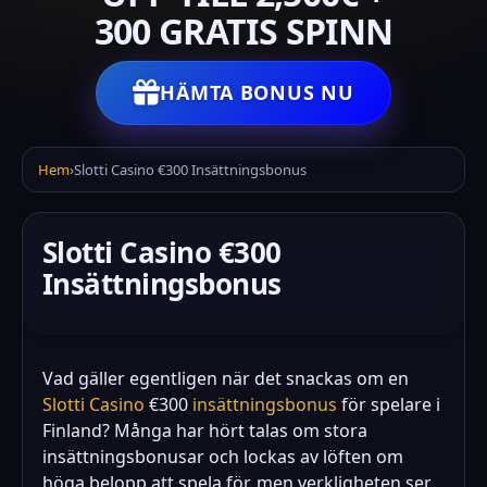
300 GRATIS SPINN
HÄMTA BONUS NU
Hem
›
Slotti Casino €300 Insättningsbonus
Slotti Casino €300
Insättningsbonus
Vad gäller egentligen när det snackas om en
Slotti Casino
€300
insättningsbonus
för spelare i
Finland? Många har hört talas om stora
insättningsbonusar och lockas av löften om
höga belopp att spela för, men verkligheten ser