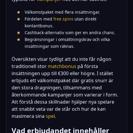
Välkomstpaket med flera insättningar.
Fördelen med
free spins
utan direkt
kontantbonus.
Cashback-alternativ som ger en andra chans.
Begränsningar i omsättningskrav och vilka
insättningar som räknas.
Översikten visar tydligt att du inte får någon
traditionell stor
matchbonus
på första
insättningen upp till €300 eller högre. I stället
erbjuds ett välkomstpaket där gratis snurr är
den stora dragningen, tillsammans med
återkommande kampanjer som varierar i form.
Att förstå dessa skillnader hjälper nya spelare
att snabbt veta var de står och hur de kan
maximera sina
spel
.
Vad erbjudandet innehåller