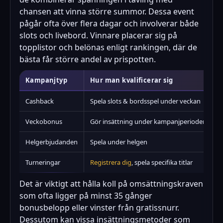
chansen att vinna större summor. Dessa event
pågår ofta över flera dagar och involverar både
slots och livebord. Vinnare placerar sig på
topplistor och belönas enligt rankingen, där de
bästa får större andel av prispotten.
Kampanjtyp
Hur man kvalificerar sig
B
Cashback
Spela slots & bordsspel under veckan
M
Veckobonus
Gör insättning under kampanjperioden
O
Helgerbjudanden
Spela under helgen
E
Turneringar
Registrera dig
, spela specifika titlar
T
Det är viktigt att hålla koll på omsättningskraven
som ofta ligger på minst 35 gånger
bonusbelopp eller vinster från gratissnurr.
Dessutom kan vissa insättningsmetoder som