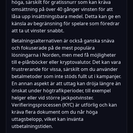
höga, särskilt för gratissnurr som kan kräva
omsättning på över 40 gånger vinsten för att
låsa upp insättningsbara medel. Detta kan ge en
känsla av begränsning för spelare som föredrar
att ta ut vinster snabbt.
Betalningsalternativen är också ganska snäva
och fokuserade på de mest populära
lösningarna i Norden, men med få möjligheter
till e-plånböcker eller kryptovalutor. Det kan vara
frustrerande för vissa, särskilt om du använder
betalmetoder som inte stöds fullt ut i kampanjer.
En annan aspekt är att uttag kan dröja längre än
önskat under högtrafikperioder, till exempel
helger eller vid större jackpotvinster.
Verifieringsprocessen (KYC) är utförlig och kan
kräva flera dokument om du når höga
uttagsbelopp, vilket kan invänta
utbetalningstiden.