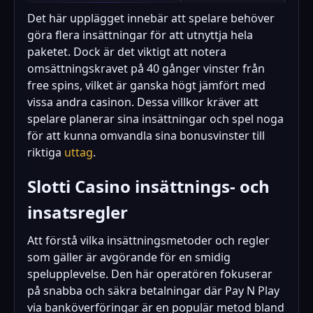
Det här upplägget innebär att spelare behöver
göra flera insättningar för att utnyttja hela
paketet. Dock är det viktigt att notera
omsättningskravet på 40 gånger vinster från
free spins, vilket är ganska högt jämfört med
vissa andra casinon. Dessa villkor kräver att
spelare planerar sina insättningar och spel noga
för att kunna omvandla sina bonusvinster till
riktiga
uttag
.
Slotti Casino insättnings- och
insatsregler
Att förstå vilka insättningsmetoder och regler
som gäller är avgörande för en smidig
spelupplevelse. Den här operatören fokuserar
på snabba och säkra betalningar där Pay N Play
via banköverföringar är en populär metod bland