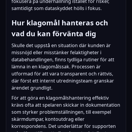
fokusera på underhållning istället för risker,
samtidigt som dataskyddet hölls i fokus.
Hur klagomål hanteras och
vad du kan förvänta dig
Skulle det uppstå en situation där kunden är
missnöjd eller misstänker felaktigheter i
databehandlingen, finns tydliga rutiner för att
lämna in en klagomålssak. Processen är
utformad för att vara transparent och rättvis,
där först ett internt utredningsteam granskar
ärendet grundligt.
För att göra en klagomålshantering effektiv
krävs ofta att spelaren skickar in dokumentation
som styrker problemställningen, till exempel
skärmdumpar, kontoutdrag eller
korrespondens. Det underlättar för supporten