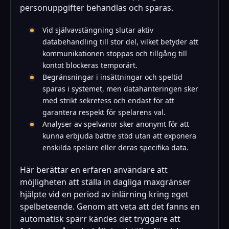
personuppgifter behandlas och sparas.
Vid självavstängning slutar aktiv
databehandling till stor del, vilket betyder att
kommunikationen stoppas och tillgång till
kontot blockeras temporärt.
Begränsningar i insättningar och speltid
sparas i systemet, men datahanteringen sker
med strikt sekretess och endast för att
garantera respekt för spelarens val.
Analyser av spelvanor sker anonymt för att
kunna erbjuda bättre stöd utan att exponera
enskilda spelare eller deras specifika data.
Här berättar en erfaren användare att
möjligheten att ställa in dagliga maxgränser
hjälpte vid en period av inlärning kring eget
spelbeteende. Genom att veta att det fanns en
automatisk spärr kändes det tryggare att