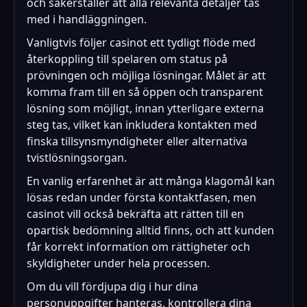
och säkerställer att alla relevanta detaljer tas
med i handläggningen.
Vanligtvis följer casinot ett tydligt flöde med
återkoppling till spelaren om status på
prövningen och möjliga lösningar. Målet är att
komma fram till en så öppen och transparent
lösning som möjligt, innan ytterligare externa
steg tas, vilket kan inkludera kontakten med
finska tillsynsmyndigheter eller alternativa
tvistlösningsorgan.
En vanlig erfarenhet är att många klagomål kan
lösas redan under första kontaktfasen, men
casinot vill också bekräfta att rätten till en
opartisk bedömning alltid finns, och att kunden
får korrekt information om rättigheter och
skyldigheter under hela processen.
Om du vill fördjupa dig i hur dina
personuppgifter hanteras, kontrollera dina