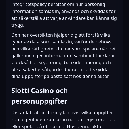
integritetspolicy berättar om hur personlig
information samlas in, används och skyddas för
att säkerställa att varje användare kan känna sig
trygg.
Den här översikten hjälper dig att förstå vilka
typer av data som samlas in, varför de behövs
och vilka rättigheter du har som spelare när det
gäller din egen information. Samtidigt förklarar
vi också hur kryptering, bankidentifiering och
olika säkerhetsåtgärder bidrar till att skydda
dina uppgifter på bästa sätt hos denna aktör.
Slotti Casino och
personuppgifter
Det är lätt att bli förbryllad över vilka uppgifter
som egentligen samlas in när du registrerar dig
eller spelar på ett casino. Hos denna aktör