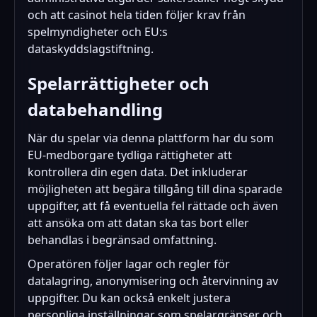
och att casinot hela tiden följer krav från
spelmyndigheter och EU:s
dataskyddslagstiftning.
Spelarrättigheter och
databehandling
När du spelar via denna plattform har du som
EU-medborgare tydliga rättigheter att
kontrollera din egen data. Det inkluderar
möjligheten att begära tillgång till dina sparade
uppgifter, att få eventuella fel rättade och även
att ansöka om att datan ska tas bort eller
behandlas i begränsad omfattning.
Operatören följer lagar och regler för
datalagring, anonymisering och återvinning av
uppgifter. Du kan också enkelt justera
personliga inställningar som spelargränser och