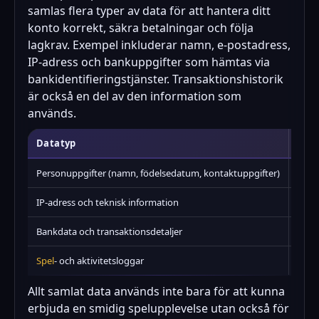
samlas flera typer av data för att hantera ditt
konto korrekt, säkra betalningar och följa
lagkrav. Exempel inkluderar namn, e-postadress,
IP-adress och bankuppgifter som hämtas via
bankidentifieringstjänster. Transaktionshistorik
är också en del av den information som
används.
Datatyp
Anv
Personuppgifter (namn, födelsedatum, kontaktuppgifter)
Kont
IP-adress och teknisk information
Förb
Bankdata och transaktionsdetaljer
Beta
Spel
- och aktivitetsloggar
Anal
Allt samlat data används inte bara för att kunna
erbjuda en smidig spelupplevelse utan också för