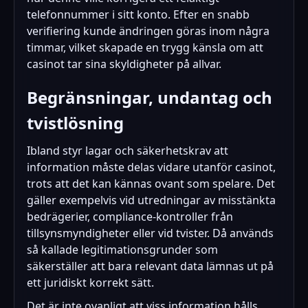
telefonnummer i sitt konto. Efter en snabb
verifiering kunde ändringen göras inom några
timmar, vilket skapade en trygg känsla om att
casinot tar sina skyldigheter på allvar.
Begränsningar, undantag och
tvistlösning
Ibland styr lagar och säkerhetskrav att
information måste delas vidare utanför casinot,
trots att det kan kännas ovant som spelare. Det
gäller exempelvis vid utredningar av misstänkta
bedrägerier, compliance-kontroller från
tillsynsmyndigheter eller vid tvister. Då används
så kallade legitimationsgrunder som
säkerställer att bara relevant data lämnas ut på
ett juridiskt korrekt sätt.
Det är inte ovanligt att viss information hålls