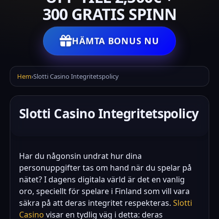
300 GRATIS SPINN
HÄMTA BONUS NU
Hem
›
Slotti Casino Integritetspolicy
Slotti Casino Integritetspolicy
Har du någonsin undrat hur dina
personuppgifter tas om hand när du spelar på
nätet? I dagens digitala värld är det en vanlig
oro, speciellt för spelare i Finland som vill vara
säkra på att deras integritet respekteras.
Slotti
Casino
visar en tydlig väg i detta: deras