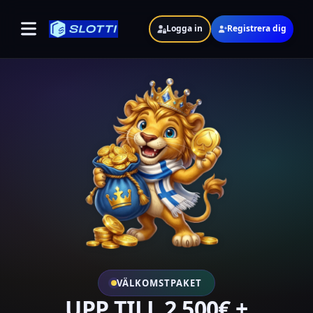
Logga in
Registrera dig
Meny
Spel
Logga in
Betalningsmetoder
App
Uttag
Bonusar
VÄLKOMSTPAKET
UPP TILL 2,500€ +