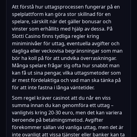
Att förstå hur uttagsprocessen fungerar på en
spelplattform kan göra stor skillnad för en
spelare, särskilt när det gäller bonusar och
vinster som erhållits med hjälp av dessa. På
Slotti Casino finns tydliga regler kring
miniminivåer för uttag, eventuella avgifter och
dagliga eller veckovisa begränsningar som man
bör ha koll på för att undvika överraskningar.
Många spelare frågar sig ofta hur snabbt man
kan få ut sina pengar, vilka uttagsmetoder som
är mest fördelaktiga och vad man ska tänka på
för att inte fastna i långa väntetider.
Som regel kräver casinot att du når en viss
summa innan du kan genomföra ett uttag –
vanligtvis kring 20-30 euro, men det kan variera
beroende på betalningsmetod. Avgifter
förekommer sällan vid vanliga uttag, men det är
inte ovanligt att vissa tjänster eller banker kan ta