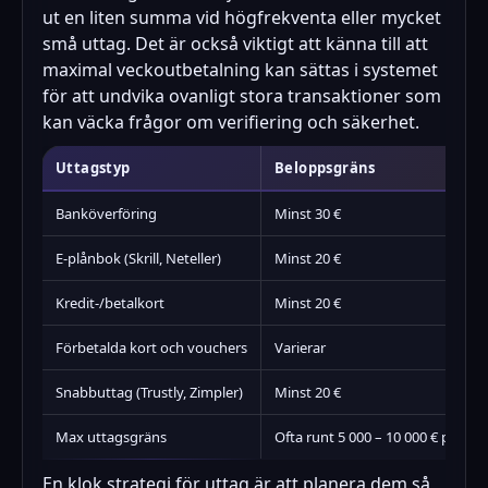
ut en liten summa vid högfrekventa eller mycket
små uttag. Det är också viktigt att känna till att
maximal veckoutbetalning kan sättas i systemet
för att undvika ovanligt stora transaktioner som
kan väcka frågor om verifiering och säkerhet.
Uttagstyp
Beloppsgräns
Banköverföring
Minst 30 €
E-plånbok (Skrill, Neteller)
Minst 20 €
Kredit-/betalkort
Minst 20 €
Förbetalda kort och vouchers
Varierar
Snabbuttag (Trustly, Zimpler)
Minst 20 €
Max uttagsgräns
Ofta runt 5 000 – 10 000 € per ve
En klok strategi för uttag är att planera dem så