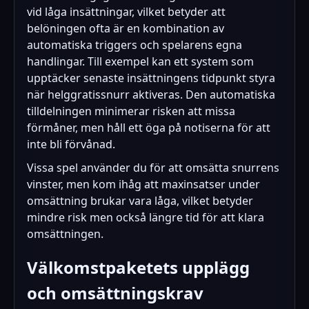
vid låga insättningar, vilket betyder att
belöningen ofta är en kombination av
automatiska triggers och spelarens egna
handlingar. Till exempel kan ett system som
upptäcker senaste insättningens tidpunkt styra
när helggratissnurr aktiveras. Den automatiska
tilldelningen minimerar risken att missa
förmåner, men håll ett öga på notiserna för att
inte bli förvånad.
Vissa spel använder du för att omsätta snurrens
vinster, men kom ihåg att maxinsatser under
omsättning brukar vara låga, vilket betyder
mindre risk men också längre tid för att klara
omsättningen.
Välkomstpaketets upplägg
och omsättningskrav