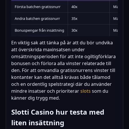
Första batchen gratissnurr
40x
Maxinsat
Andra batchen gratissnurr
35x
Maxinsat
Bonuspengar från insättning
30x
Maxinsat
En viktig sak att tänka på är att du bör undvika
att överskrida maxinsatsen under
omsättningsperioden för att inte ogiltigförklara
bonusen och förlora alla vinster relaterade till
den. För att omvandla gratissnurrens vinster till
kontanter kan det alltså krävas både tålamod
och en ordentlig spelstrategi där du använder
mindre insatser och prioriterar
slots
som du
känner dig trygg med.
Slotti Casino hur testa med
liten insättning