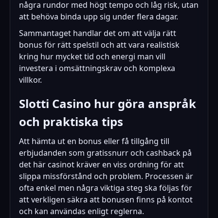
några rundor med högt tempo och låg risk, utan
att behöva binda upp sig under flera dagar.
Sammantaget handlar det om att välja rätt
bonus för rätt spelstil och att vara realistisk
kring hur mycket tid och energi man vill
investera i omsättningskrav och komplexa
villkor.
Slotti Casino hur göra anspråk
och praktiska tips
Att hämta ut en bonus eller få tillgång till
erbjudanden som gratissnurr och cashback på
det här casinot kräver en viss ordning för att
slippa missförstånd och problem. Processen är
ofta enkel men några viktiga steg ska följas för
att verkligen säkra att bonusen finns på kontot
och kan användas enligt reglerna.