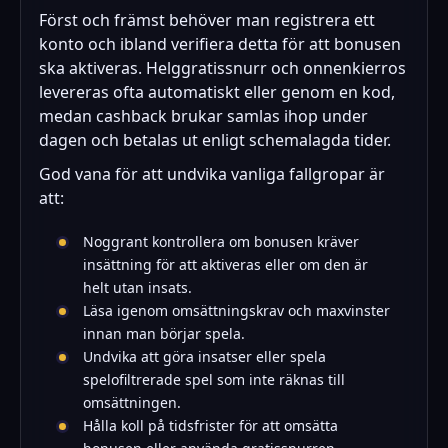
Först och främst behöver man registrera ett
konto och ibland verifiera detta för att bonusen
ska aktiveras. Helggratissnurr och onnenkierros
levereras ofta automatiskt eller genom en kod,
medan cashback brukar samlas ihop under
dagen och betalas ut enligt schemalagda tider.
God vana för att undvika vanliga fallgropar är
att:
Noggrant kontrollera om bonusen kräver
insättning för att aktiveras eller om den är
helt utan insats.
Läsa igenom omsättningskrav och maxvinster
innan man börjar spela.
Undvika att göra insatser eller spela
spelofiltrerade spel som inte räknas till
omsättningen.
Hålla koll på tidsfrister för att omsätta