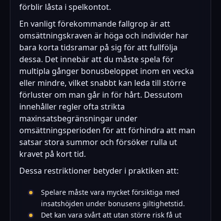
förblir låsta i spelkontot.
En vanligt förekommande fallgrop är att
omsättningskraven är höga och individer har
bara korta tidsramar på sig för att fullfölja
dessa. Det innebär att du måste spela för
multipla gånger bonusbeloppet inom en vecka
eller mindre, vilket snabbt kan leda till större
förluster om man går in för hårt. Dessutom
innehåller regler ofta strikta
maxinsatsbegränsningar under
omsättningsperioden för att förhindra att man
satsar stora summor och försöker rulla ut
kravet på kort tid.
Dessa restriktioner betyder i praktiken att:
Spelare måste vara mycket försiktiga med
insatshöjden under bonusens giltighetstid.
Det kan vara svårt att utan större risk få ut