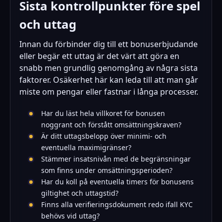
Sista kontrollpunkter före spel
och uttag
Innan du förbinder dig till ett bonuserbjudande
eller begär ett uttag är det värt att göra en
snabb men grundlig genomgång av några sista
faktorer. Osäkerhet här kan leda till att man går
miste om pengar eller fastnar i långa processer.
Har du läst hela villkoret för bonusen
noggrant och förstått omsättningskraven?
Är ditt uttagsbelopp över minimi- och
eventuella maximigränser?
Stämmer insatsnivån med de begränsningar
som finns under omsättningsperioden?
Har du koll på eventuella timers för bonusens
giltighet och uttagstid?
Finns alla verifieringsdokument redo ifall KYC
behövs vid uttag?