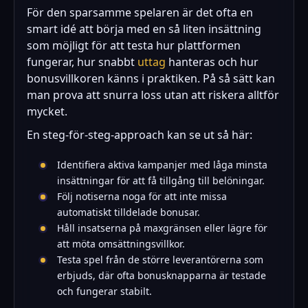
För den sparsamme spelaren är det ofta en
smart idé att börja med en så liten insättning
som möjligt för att testa hur plattformen
fungerar, hur snabbt
uttag
hanteras och hur
bonusvillkoren känns i praktiken. På så sätt kan
man prova att snurra loss utan att riskera alltför
mycket.
En steg-för-steg-approach kan se ut så här:
Identifiera aktiva kampanjer med låga minsta
insättningar för att få tillgång till belöningar.
Följ notiserna noga för att inte missa
automatiskt tilldelade bonusar.
Håll insatserna på maxgränsen eller lägre för
att möta omsättningsvillkor.
Testa spel från de större leverantörerna som
erbjuds, där ofta bonusknapparna är testade
och fungerar stabilt.