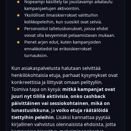
Nopeampi käsittely tai joustavampi aikataulu
kampanjaetujen aktivointiin.
Yksilölliset ilmaiskierrokset valittuihin
kolikkopeleihin, kun suosikit ovat selviä.
Personoidut talletusbonukset, joissa ehdot
voivat olla kevyemmät pelaamistavan mukaan.
Pienet arjen edut, kuten kampanjoiden
ennakkotiedot tai erikoiskierrokset
turnauksiin.
Kun asiakaspalvelusta halutaan selvittää
henkilökohtaisia etuja, parhaat kysymykset ovat
konkreettisia ja liittyvät omaan pelityyliin.
Toimiva tapa on kysyä:
mitkä kampanjat ovat
juuri nyt tilillä aktiivisia
,
onko cashback
päivittäinen vai sessiokohtainen
,
mikä on
lunastusikkuna
, ja
voiko etuja räätälöidä
tiettyihin peleihin
. Lisäksi kannattaa pyytää
kirjallinen vahvistus olennaisista ehdoista, jotta