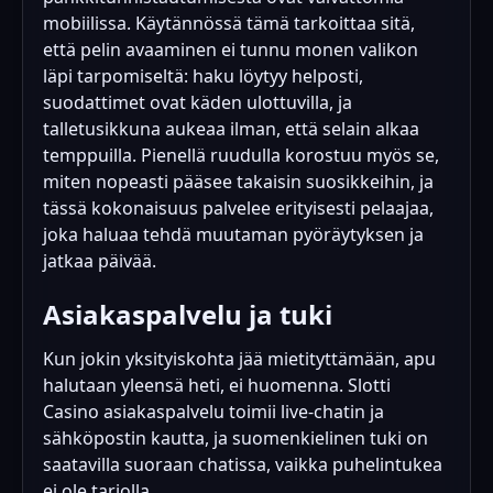
mobiilissa. Käytännössä tämä tarkoittaa sitä,
että pelin avaaminen ei tunnu monen valikon
läpi tarpomiseltä: haku löytyy helposti,
suodattimet ovat käden ulottuvilla, ja
talletusikkuna aukeaa ilman, että selain alkaa
temppuilla. Pienellä ruudulla korostuu myös se,
miten nopeasti pääsee takaisin suosikkeihin, ja
tässä kokonaisuus palvelee erityisesti pelaajaa,
joka haluaa tehdä muutaman pyöräytyksen ja
jatkaa päivää.
Asiakaspalvelu ja tuki
Kun jokin yksityiskohta jää mietityttämään, apu
halutaan yleensä heti, ei huomenna. Slotti
Casino asiakaspalvelu toimii live-chatin ja
sähköpostin kautta, ja suomenkielinen tuki on
saatavilla suoraan chatissa, vaikka puhelintukea
ei ole tarjolla.