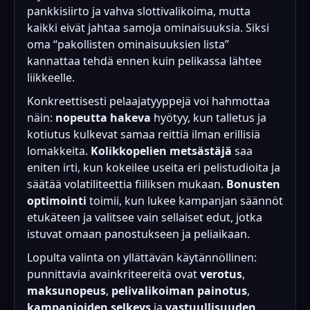
pankkisiirto ja vahva slottivalikoima, mutta
kaikki eivät jahtaa samoja ominaisuuksia. Siksi
oma “pakollisten ominaisuuksien lista”
kannattaa tehdä ennen kuin pelikassa lähtee
liikkeelle.
Konkreettisesti pelaajatyyppejä voi hahmottaa
näin:
nopeutta hakeva
hyötyy, kun talletus ja
kotiutus kulkevat samaa reittiä ilman erillisiä
lomakkeita.
Kolikkopelien metsästäjä
saa
eniten irti, kun kokeilee useita eri pelistudioita ja
säätää volatiliteettia fiiliksen mukaan.
Bonusten
optimointi
toimii, kun lukee kampanjan säännöt
etukäteen ja valitsee vain sellaiset edut, jotka
istuvat omaan panostukseen ja peliaikaan.
Lopulta valinta on yllättävän käytännöllinen:
punnittavia avainkriteereitä ovat
verotus
,
maksunopeus
,
pelivalikoiman painotus
,
kampanjoiden selkeys
ja
vastuullisuuden