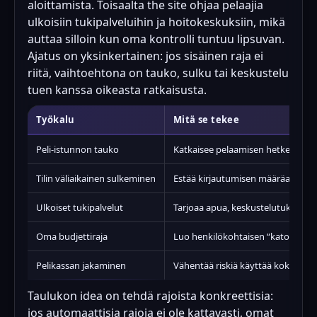
aloittamista. Toisaalta the site ohjaa pelaajia
ulkoisiin tukipalveluihin ja hoitokeskuksiin, mikä
auttaa silloin kun oma kontrolli tuntuu lipsuvan.
Ajatus on yksinkertainen: jos sisäinen raja ei
riitä, vaihtoehtona on tauko, sulku tai keskustelu
tuen kanssa oikeasta ratkaisusta.
Työkalu
Mitä se tekee
Peli-istunnon tauko
Katkaisee pelaamisen hetkeksi ja a
Tilin väliaikainen sulkeminen
Estää kirjautumisen määräajaksi j
Ulkoiset tukipalvelut
Tarjoaa apua, keskustelutukea ja 
Oma budjettiraja
Luo henkilökohtaisen “katon” viikko
Pelikassan jakaminen
Vähentää riskiä käyttää koko kass
Taulukon idea on tehdä rajoista konkreettisia:
jos automaattisia rajoja ei ole kattavasti, omat