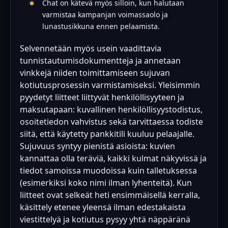
Chat on kätevä myös silloin, kun halutaan
varmistaa kampanjan voimassaolo ja
lunastusikkuna ennen pelaamista.
Selvennetään myös usein vaadittavia
tunnistautumisdokumentteja ja annetaan
vinkkejä niiden toimittamiseen sujuvan
kotiutusprosessin varmistamiseksi. Yleisimmin
pyydetyt liitteet liittyvät henkilöllisyyteen ja
maksutapaan: kuvallinen henkilöllisyystodistus,
osoitetiedon vahvistus sekä tarvittaessa todiste
siitä, että käytetty pankkitili kuuluu pelaajalle.
Sujuvuus syntyy pienistä asioista: kuvien
kannattaa olla teräviä, kaikki kulmat näkyvissä ja
tiedot samoissa muodoissa kuin talletuksessa
(esimerkiksi koko nimi ilman lyhenteitä). Kun
liitteet ovat selkeät heti ensimmäisellä kerralla,
käsittely etenee yleensä ilman edestakaista
viestittelyä ja kotiutus pysyy yhtä näppäränä