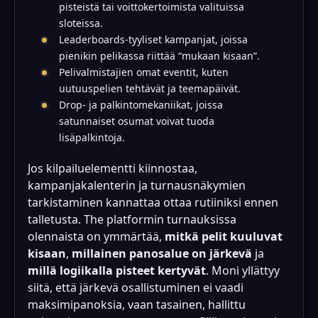
pisteistä tai voittokertoimista valituissa
sloteissa.
Leaderboards-tyyliset kampanjat, joissa
pienikin pelikassa riittää “mukaan kisaan”.
Pelivalmistajien omat eventit, kuten
uutuuspelien tehtävät ja teemapäivät.
Drop- ja palkintomekaniikat, joissa
satunnaiset osumat voivat tuoda
lisäpalkintoja.
Jos kilpailuelementti kiinnostaa,
kampanjakalenterin ja turnausnäkymien
tarkistaminen kannattaa ottaa rutiiniksi ennen
talletusta. The platformin turnauksissa
olennaista on ymmärtää,
mitkä pelit kuuluvat
kisaan
,
millainen panosalue on järkevä
ja
millä logiikalla pisteet kertyvät
. Moni yllättyy
siitä, että järkevä osallistuminen ei vaadi
maksimipanoksia, vaan tasainen, hallittu