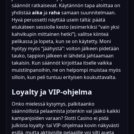
säännöt ratkaisevat. Käytännön tapa aloittaa on
yhdistää
aika
ja
raha
samaan suunnitelmaan.
Hyvä perussetti näyttää usein tältä: päätä
etukäteen sessiolle kesto (esimerkiksi “vain yksi
kahvikupin mittainen hetki”), valitse kiinteä
pelikassa ja lopeta, kun se on käytetty. Moni
hyötyy myös “jäähystä”: voiton jälkeen pidetään
tauko, tappion jälkeen ei lähdetä jahtaamaan
takaisin. Kun säännöt kirjoittaa itselle vaikka
muistiinpanoihin, ne on helpompi muistaa myös
silloin, kun peli tuntuu erityisen koukuttavalta.
Loyalty ja VIP-ohjelma
Onko mielessä kysymys, palkitaanko
säännöllistä pelaamista jotenkin vai jääkö kaikki
kampanjoiden varaan? Slotti Casino ei pidä
julkista loyalty- tai VIP-ohjelmaa kovin näkyvästi
esillä, mutta aktiivisille pelaajille voi silti aueta