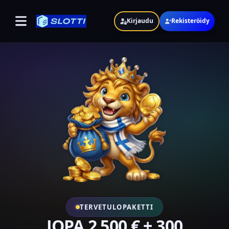
Kirjaudu
Rekisteröidy
Valikko
Pelit
Kirjaudu
Rekisteröinti
Sovellus
Kotiutus
Bonukset
TERVETULOPAKETTI
JOPA 2 500 € + 300