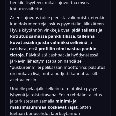
henkilöllisyyteen, mikä sujuvoittaa myös
kotiutusvaihetta.
Arjen sujuvuus tulee pienistä valinnoista, etenkin
kun dokumentteja joskus pyydetään jälkikäteen.
Hyviä käytännön vinkkejä ovat:
pidä talletus ja
kotiutus samassa pankkitilissä
,
tallenna
kuvat asiakirjoista valmiiksi selkeinä
ja
tarkista, että profiilin nimi vastaa pankin
tietoja
. Päivittäistä cashbackia hyödyntäessä
järkevin lähestymistapa on nähdä se
“puskureina”, ei pelikassan moottorina: palautus
on mukava lisä, mutta budjetti kannattaa silti
asettaa ensin.
Uudelle pelaajalle selkein toimintalista pysyy
lyhyenä ja toistettavana. Ensin tehdään talletus
ja tarkistetaan samalla
minimi- ja
maksimisummaa koskevat rajat
. Sitten
luetaan bonusehdot läpi käytännön