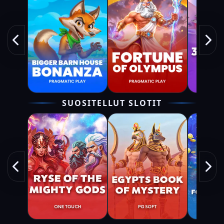
SUOSITELLUT SLOTIT