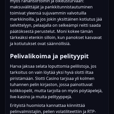
myös rahansiirtoihin ja oikeusturvaan:
maksuvälittäjät ja pankkitunnistautuminen
toimivat yleensä sujuvammin valvotuilla
markkinoilla, ja jos jokin yksittäinen kotiutus jää
selvittelyyn, pelaajalla on selkeämpi reitti saada
päätöksestä perustelut. Moni kokee tämän
tärkeäksi etenkin silloin, kun panokset kasvavat
ja kotiutukset ovat säännöllisiä.
Pelivalikoima ja pelityypit
Harva jaksaa selata loputtomia pelilistoja, jos
tarkoitus on vain löytää yksi hyvä slotti iltaa
piristämään. Slotti Casino tarjoaa yli kolmen
tuhannen pelin kirjaston, jossa painottuvat
kolikkopelit, mutta tarjolla on myös pöytäpelejä,
live-kasino ja muita pelityyppejä.
Erityistä huomiota kannattaa kiinnittää
pelinvalmistajiin, pelien volatiliteettiin ja RTP-