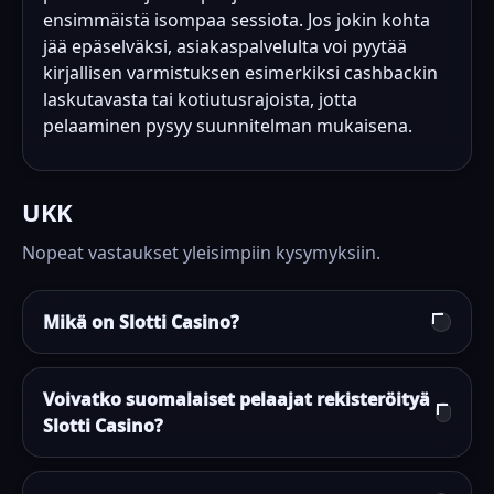
ensimmäistä isompaa sessiota. Jos jokin kohta
jää epäselväksi, asiakaspalvelulta voi pyytää
kirjallisen varmistuksen esimerkiksi cashbackin
laskutavasta tai kotiutusrajoista, jotta
pelaaminen pysyy suunnitelman mukaisena.
UKK
Nopeat vastaukset yleisimpiin kysymyksiin.
Mikä on Slotti Casino?
Voivatko suomalaiset pelaajat rekisteröityä
Slotti Casino?