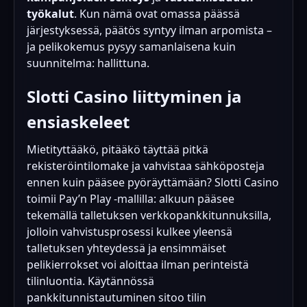
työkalut
. Kun nämä ovat omassa päässä
järjestyksessä, päätös syntyy ilman arpomista –
ja pelikokemus pysyy samanlaisena kuin
suunnitelma: hallittuna.
Slotti Casino liittyminen ja
ensiaskeleet
Mietityttääkö, pitääkö täyttää pitkä
rekisteröintilomake ja vahvistaa sähköposteja
ennen kuin pääsee pyöräyttämään? Slotti Casino
toimii Pay’n Play -mallilla: alkuun pääsee
tekemällä talletuksen verkkopankkitunnuksilla,
jolloin vahvistusprosessi kulkee yleensä
talletuksen yhteydessä ja ensimmäiset
pelikierrokset voi aloittaa ilman perinteistä
tilinluontia. Käytännössä
pankkitunnistautuminen sitoo tilin