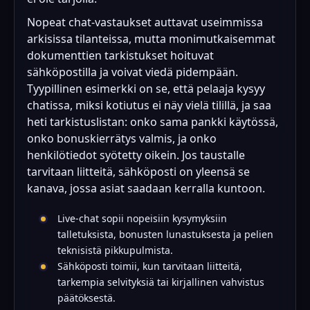
Nopeat chat-vastaukset auttavat useimmissa
arkisissa tilanteissa, mutta monimutkaisemmat
dokumenttien tarkistukset hoituvat
sähköpostilla ja voivat viedä pidempään.
Tyypillinen esimerkki on se, että pelaaja kysyy
chatissa, miksi kotiutus ei näy vielä tilillä, ja saa
heti tarkistuslistan: onko sama pankki käytössä,
onko bonuskierrätys valmis, ja onko
henkilötiedot syötetty oikein. Jos taustalle
tarvitaan liitteitä, sähköposti on yleensä se
kanava, jossa asiat saadaan kerralla kuntoon.
Live-chat sopii nopeisiin kysymyksiin
talletuksista, bonusten lunastuksesta ja pelien
teknisistä pikkupulmista.
Sähköposti toimii, kun tarvitaan liitteitä,
tarkempia selvityksiä tai kirjallinen vahvistus
päätöksestä.