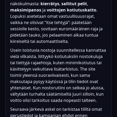
näkökulmasta:
kierrätys
,
sallitut pelit
,
maksimipanos
ja
voittojen kotiutuskatto
.
Lopuksi asetetaan omat vastuullisuusrajat,
vaikka ne olisivat “itse tehtyjä”: päätetään
sessiolle kesto, sovitaan euromääräinen raja ja
pidetään tauko, jos pelaaminen alkaa tuntua
kiireiseltä tai automaattiselta.
Usein toistuvia nostoja suunnitellessa kannattaa
vielä vilkaista, liittyykö kotiutuksiin nostokuluja
tai tiettyjä rajaehtoja, kuten minimikotiutus tai
käsittelyyn vaikuttava lisätarkistus. The site
toimii yleensä suoraviivaisesti, kun sama
maksutapa pysyy käytössä ja tilin tiedot ovat
yhtenäiset. Kun nostorutiini on selkeä jo alussa,
vältytään turhalta säätämiseltä juuri silloin, kun
voitto olisi tarkoitus saada nopeasti talteen.
Seuraava järkevä askel on tarkistaa tililtä omat
perustiedot ja kampanjan ehdot ennen