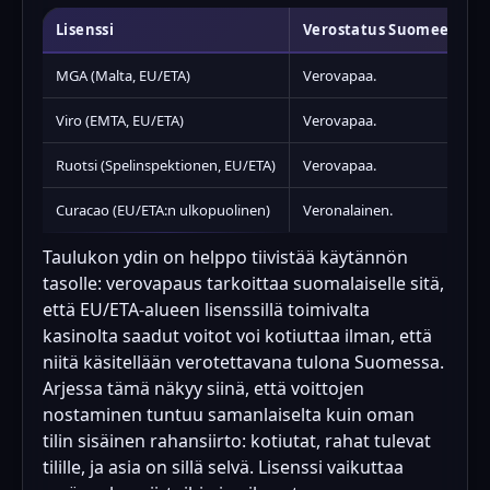
Lisenssi
Verostatus Suomeen
MGA (Malta, EU/ETA)
Verovapaa.
Viro (EMTA, EU/ETA)
Verovapaa.
Ruotsi (Spelinspektionen, EU/ETA)
Verovapaa.
Curacao (EU/ETA:n ulkopuolinen)
Veronalainen.
Taulukon ydin on helppo tiivistää käytännön
tasolle: verovapaus tarkoittaa suomalaiselle sitä,
että EU/ETA-alueen lisenssillä toimivalta
kasinolta saadut voitot voi kotiuttaa ilman, että
niitä käsitellään verotettavana tulona Suomessa.
Arjessa tämä näkyy siinä, että voittojen
nostaminen tuntuu samanlaiselta kuin oman
tilin sisäinen rahansiirto: kotiutat, rahat tulevat
tilille, ja asia on sillä selvä. Lisenssi vaikuttaa