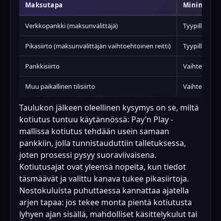
Maksutapa
Minimi tal
Verkkopankki (maksunvälittäjä)
Tyypillisesti 
Pikasiirto (maksunvälittäjän vaihtoehtoinen reitti)
Tyypillisesti 
Pankkisiirto
Vaihtelee.
Muu paikallinen tilisiirto
Vaihtelee.
Taulukon jälkeen oleellinen kysymys on se, miltä
kotiutus tuntuu käytännössä: Pay’n Play -
mallissa kotiutus tehdään usein samaan
pankkiin, jolla tunnistauduttiin talletuksessa,
joten prosessi pysyy suoraviivaisena.
Kotiutusajat ovat yleensä nopeita, kun tiedot
täsmäävät ja valittu kanava tukee pikasiirtoja.
Nostokuluista puhuttaessa kannattaa ajatella
arjen tapaa: jos tekee monta pientä kotiutusta
lyhyen ajan sisällä, mahdolliset käsittelykulut tai