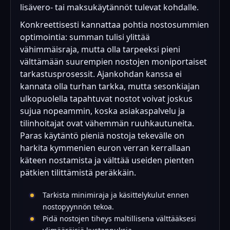
lisävero- tai maksukäytännöt tulevat kohdalle.
Konkreettisesti kannattaa pohtia nostosummien
optimointia: summan tulisi ylittää
vähimmäisraja, mutta olla tarpeeksi pieni
välttämään suurempien nostojen moniportaiset
tarkastusprosessit. Ajankohdan kanssa ei
kannata olla turhan tarkka, mutta sesonkiajan
ulkopuolella tapahtuvat nostot voivat joskus
sujua nopeammin, koska asiakaspalvelu ja
tilinhoitajat ovat vähemmän ruuhkautuneita.
Paras käytäntö pieniä nostoja tekevälle on
harkita kymmenien euron verran kerrallaan
käteen nostamista ja välttää useiden pienten
pätkien tilittämistä peräkkäin.
Tarkista minimiraja ja käsittelykulut ennen
nostopyynnön tekoa.
Pidä nostojen tiheys maltillisena välttääksesi