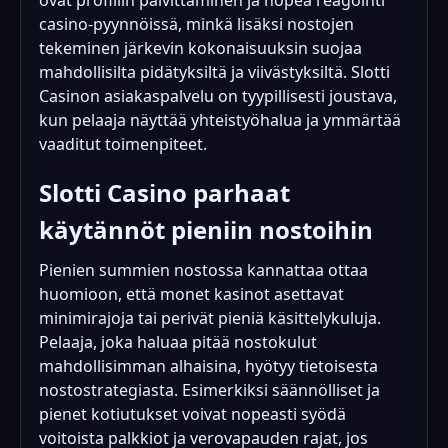
casino-pyynnöissä, minkä lisäksi nostojen
tekeminen järkevin kokonaisuuksin suojaa
mahdollisilta pidätyksiltä ja viivästyksiltä. Slotti
Casinon asiakaspalvelu on tyypillisesti joustava,
kun pelaaja näyttää yhteistyöhalua ja ymmärtää
vaaditut toimenpiteet.
Slotti Casino parhaat
käytännöt pieniin nostoihin
Pienien summien nostossa kannattaa ottaa
huomioon, että monet kasinot asettavat
minimirajoja tai perivät pieniä käsittelykuluja.
Pelaaja, joka haluaa pitää nostokulut
mahdollisimman alhaisina, hyötyy tietoisesta
nostostrategiasta. Esimerkiksi säännölliset ja
pienet kotiutukset voivat nopeasti syödä
voitoista palkkiot ja verovapauden rajat, jos