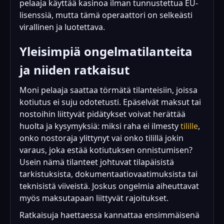
pelaaja käyttää kasinoa ilman tunnustettua EU-
lisenssiä, mutta tämä operaattori on selkeästi
virallinen ja luotettava.
Yleisimpiä ongelmatilanteita
ja niiden ratkaisut
Moni pelaaja saattaa törmätä tilanteisiin, joissa
kotiutus ei suju odotetusti. Epäselvät maksut tai
nostoihin liittyvät pidätykset voivat herättää
huolta ja kysymyksiä: miksi raha ei ilmesty
tilille
,
onko nostoraja ylittynyt vai onko tilillä jokin
varaus, joka estää kotiutuksen onnistumisen?
Usein nämä tilanteet johtuvat tilapäisistä
tarkistuksista, dokumentaatiovaatimuksista tai
teknisistä viiveistä. Joskus ongelmia aiheuttavat
myös maksutapaan liittyvät rajoitukset.
Ratkaisuja haettaessa kannattaa ensimmäisenä