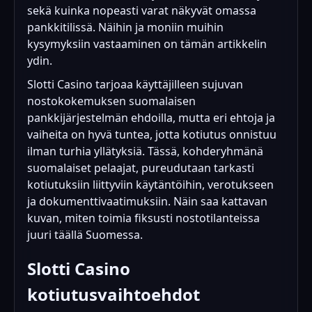
sekä kuinka nopeasti varat näkyvät omassa
pankkitilissä. Näihin ja moniin muihin
kysymyksiin vastaaminen on tämän artikkelin
ydin.
Slotti Casino tarjoaa käyttäjilleen sujuvan
nostokokemuksen suomalaisen
pankkijärjestelmän ehdoilla, mutta eri ehtoja ja
vaiheita on hyvä tuntea, jotta kotiutus onnistuu
ilman turhia yllätyksiä. Tässä, kohderyhmänä
suomalaiset pelaajat, pureudutaan tarkasti
kotiutuksiin liittyviin käytäntöihin, verotukseen
ja dokumenttivaatimuksiin. Näin saa kattavan
kuvan, miten toimia fiksusti nostotilanteissa
juuri täällä Suomessa.
Slotti Casino
kotiutusvaihtoehdot