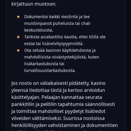
kirjattuun muotoon.
Dokumentoi kaikki viestintä ja tee
muistiinpanot puheluista tai chat-
keskusteluista.
Tarkista asiakastilisi kautta, ettei tilillä ole
estoa tai lisäselvityspyynnöitä.
Ota selvää kasinon käyttöehdoista ja
mahdollisista viivästystekijöistä, kuten
lisätarkastuksista tai
turvallisuustarkastuksista.
Jos nosto on väliaikaisesti pidätetty, kasino
yleensä tiedottaa tästä ja kertoo arvioidun
käsittelyajan. Pelaajan kannattaa seurata
pankkitilin ja pelitilin tapahtumia säännöllisesti
ja toimittaa mahdolliset pyydetyt lisätiedot
viiveiden välttämiseksi. Suurissa nostoissa
henkilöllisyyden vahvistaminen ja dokumenttien