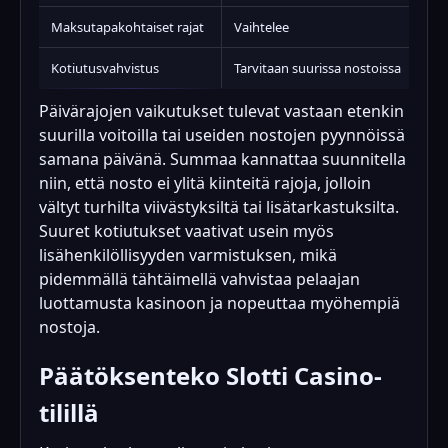
Maksutapakohtaiset rajat
Vaihtelee
Esi
Kotiutusvahvistus
Tarvitaan suurissa nostoissa
Dok
Päivärajojen vaikutukset tulevat vastaan etenkin
suurilla voitoilla tai useiden nostojen pyynnöissä
samana päivänä. Summaa kannattaa suunnitella
niin, että nosto ei ylitä kiinteitä rajoja, jolloin
vältyt turhilta viivästyksiltä tai lisätarkastuksilta.
Suuret kotiutukset vaativat usein myös
lisähenkilöllisyyden varmistuksen, mikä
pidemmällä tähtäimellä vahvistaa pelaajan
luottamusta kasinoon ja nopeuttaa myöhempiä
nostoja.
Päätöksenteko Slotti Casino-
tilillä