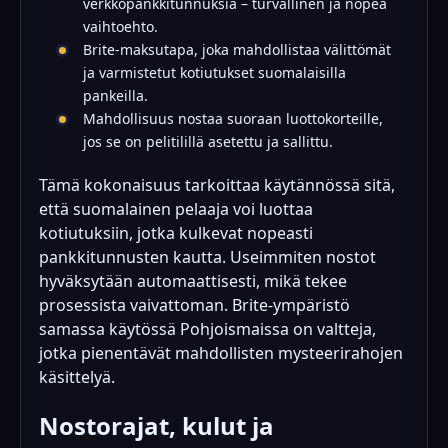
verkkopankkitunnuksia – turvallinen ja nopea
vaihtoehto.
Brite-maksutapa, joka mahdollistaa välittömät
ja varmistetut kotiutukset suomalaisilla
pankeilla.
Mahdollisuus nostaa suoraan luottokorteille,
jos se on pelitilillä asetettu ja sallittu.
Tämä kokonaisuus tarkoittaa käytännössä sitä,
että suomalainen pelaaja voi luottaa
kotiutuksiin, jotka kulkevat nopeasti
pankkitunnusten kautta. Useimmiten nostot
hyväksytään automaattisesti, mikä tekee
prosessista vaivattoman. Brite-ympäristö
samassa käytössä Pohjoismaissa on valtteja,
jotka pienentävät mahdollisten mysteerirahojen
käsittelyä.
Nostorajat, kulut ja