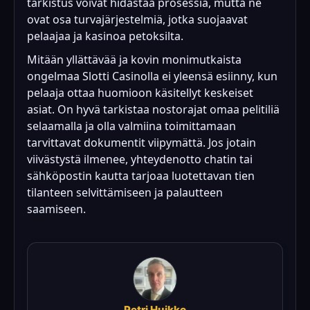
tarkistus voivat hidastaa prosessia, mutta ne
ovat osa turvajärjestelmiä, jotka suojaavat
pelaajaa ja kasinoa petoksilta.
Mitään yllättävää ja kovin monimutkaista
ongelmaa Slotti Casinolla ei yleensä esiinny, kun
pelaaja ottaa huomioon käsitellyt keskeiset
asiat. On hyvä tarkistaa nostorajat omaa pelitiliä
selaamalla ja olla valmiina toimittamaan
tarvittavat dokumentit viipymättä. Jos jotain
viivästystä ilmenee, yhteydenotto chatin tai
sähköpostin kautta tarjoaa luotettavan tien
tilanteen selvittämiseen ja palautteen
saamiseen.
Petri Huikko