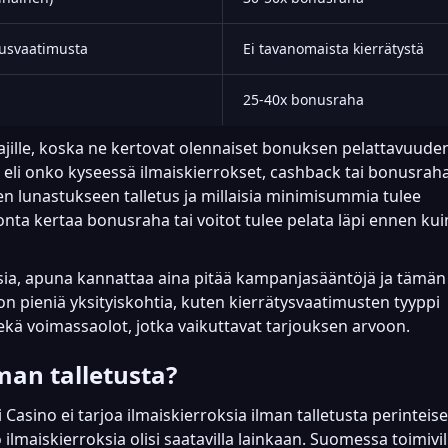
etusvaatimusta
Ei tavanomaista kierrätystä
25-40x bonusraha
aajille, koska ne kertovat olennaiset bonuksen pelattavuude
 eli onko kyseessä ilmaiskierrokset, cashback tai bonusraha
n lunastukseen talletus ja millaisia minimisummia tulee
onta kertaa bonusraha tai voitot tulee pelata läpi ennen kui
ksia, apuna kannattaa aina pitää kampanjasääntöjä ja tämän
on pieniä yksityiskohtia, kuten kierrätysvaatimusten tyyppi
sekä voimassaolot, jotka vaikuttavat tarjouksen arvoon.
man talletusta?
i Casino ei tarjoa ilmaiskierroksia ilman talletusta perinteis
lmaiskierroksia olisi saatavilla lainkaan. Suomessa toimivil