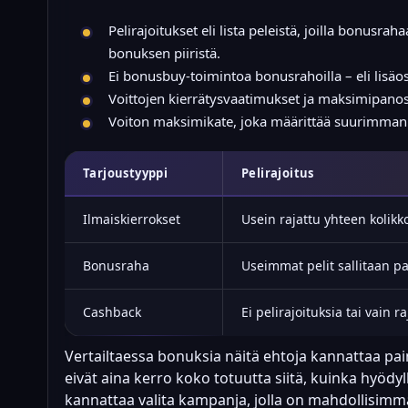
Pelirajoitukset eli lista peleistä, joilla bonusrah
bonuksen piiristä.
Ei bonusbuy-toimintoa bonusrahoilla – eli lisäos
Voittojen kierrätysvaatimukset ja maksimipanosten
Voiton maksimikate, joka määrittää suurimman 
Tarjoustyyppi
Pelirajoitus
Ilmaiskierrokset
Usein rajattu yhteen kolikk
Bonusraha
Useimmat pelit sallitaan pai
Cashback
Ei pelirajoituksia tai vain ra
Vertailtaessa bonuksia näitä ehtoja kannattaa pa
eivät aina kerro koko totuutta siitä, kuinka hyödyl
kannattaa valita kampanja, jolla on mahdollisimman