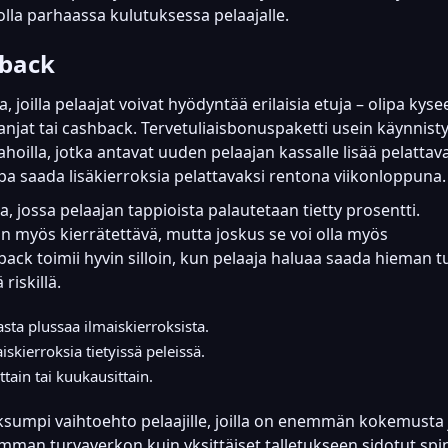
i olla parhaassa kulutuksessa pelaajalle.
hback
 joilla pelaajat voivat hyödyntää erilaisia etuja – olipa kys
panjat tai cashback. Tervetuliaisbonuspaketti usein käynnist
ahoilla, jotka antavat uuden pelaajan kassalle lisää pelattav
a saada lisäkierroksia pelattavaksi rentona viikonloppuna.
 jossa pelaajan tappioista palautetaan tietty prosentti.
 myös kierrätettävä, mutta joskus se voi olla myös
ack toimii hyvin silloin, kun pelaaja haluaa saada hieman t
riskillä.
ta plussaa ilmaiskierroksista.
kierroksia tietyissä peleissä.
tain tai kuukausittain.
ksumpi vaihtoehto pelaajille, joilla on enemmän kokemusta 
emman turvaverkon kuin yksittäiset talletukseen sidotut spin