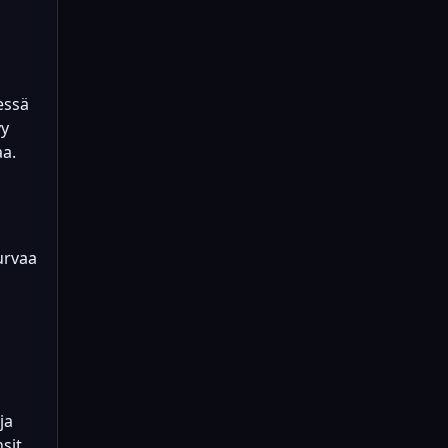
eessä
yy
aa.
urvaa
ja
sit,