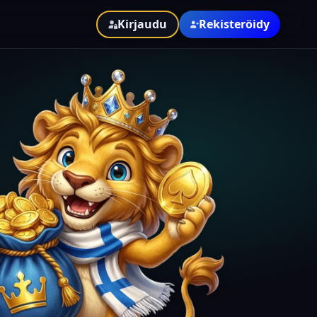
Kirjaudu
Rekisteröidy