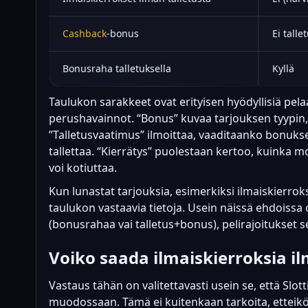
Cashback
-bonus
Ei tall
Bonusraha talletuksella
Kyllä
Taulukon sarakkeet ovat erityisen hyödyllisiä pel
perushavainnot. “Bonus” kuvaa tarjouksen tyypin,
”Talletusvaatimus” ilmoittaa, vaaditaanko bonukse
tallettaa. “Kierrätys” puolestaan kertoo, kuinka m
voi kotiuttaa.
Kun lunastat tarjouksia, esimerkiksi ilmaiskierro
taulukon vastaavia tietoja. Usein näissä ehdoissa 
(bonusrahaa vai talletus+bonus), pelirajoitukset 
Voiko saada ilmaiskierroksia il
Vastaus tähän on valitettavasti usein se, että Slott
muodossaan. Tämä ei kuitenkaan tarkoita, etteikö i