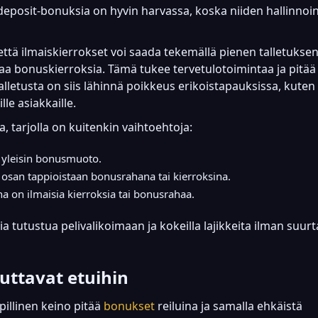
-deposit-bonuksia on hyvin harvassa, koska niiden hallinnoint
että ilmaiskierrokset voi saada tekemällä pienen talletuksen
taa bonuskierroksia. Tämä tukee tervetulotoimintaa ja pitää
lletusta on siis lähinnä poikkeus erikoistapauksissa, kuten
ille asiakkaille.
la, tarjolla on kuitenkin vaihtoehtoja:
t yleisin bonusmuoto.
in osan tappioistaan bonusrahana tai kierroksina.
na on ilmaisia kierroksia tai bonusrahaa.
 tutustua pelivalikoimaan ja kokeilla lajikkeita ilman suurt
uttavat etuihin
pillinen keino pitää
bonukset
reiluina ja samalla ehkäistä