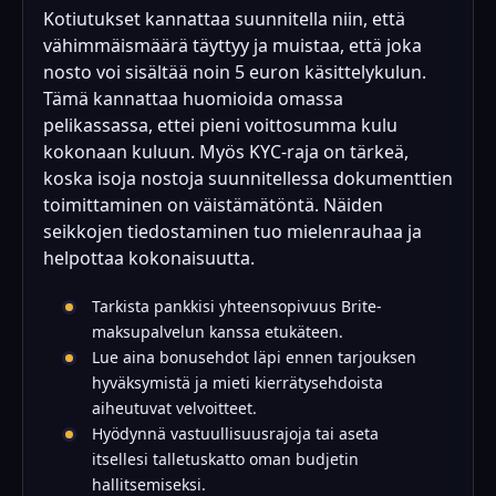
Kotiutukset kannattaa suunnitella niin, että
vähimmäismäärä täyttyy ja muistaa, että joka
nosto voi sisältää noin 5 euron käsittelykulun.
Tämä kannattaa huomioida omassa
pelikassassa, ettei pieni voittosumma kulu
kokonaan kuluun. Myös KYC-raja on tärkeä,
koska isoja nostoja suunnitellessa dokumenttien
toimittaminen on väistämätöntä. Näiden
seikkojen tiedostaminen tuo mielenrauhaa ja
helpottaa kokonaisuutta.
Tarkista pankkisi yhteensopivuus Brite-
maksupalvelun kanssa etukäteen.
Lue aina bonusehdot läpi ennen tarjouksen
hyväksymistä ja mieti kierrätysehdoista
aiheutuvat velvoitteet.
Hyödynnä vastuullisuusrajoja tai aseta
itsellesi talletuskatto oman budjetin
hallitsemiseksi.