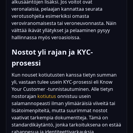
alkusääntöjen lisäksi. Jos voitot ovat
veronalaisia, pelaajan kannattaa seurata
verotusohjeita esimerkiksi omasta
veroviranomaisesta tai veroneuvonnasta. Näin
välttää ikävät yllätykset ja pelaaminen pysyy
hallinnassa myös veroasioissa.
Nostot yli rajan ja KYC-
prosessi
Kun nouset kotiutusten kanssa tietyn summan
yli, vastaan tulee usein KYC-prosessi eli Know
Your Customer -tunnistautuminen. Alle tietyn
nostorajan
kotiutus
onnistuu usein
salamannopeasti ilman ylimääräisiä viiveitä tai
lisätoimenpiteitä, mutta suurimmat nostot
vaativat tarkempia dokumentteja. Tämä on
standardikäytäntö, jonka tarkoituksena on estää
rahanpesua ja identiteettivarkauksia.