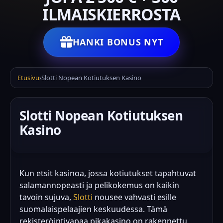
ILMAISKIERROSTA
HANKI BONUS NYT
Etusivu
›
Slotti Nopean Kotiutuksen Kasino
Slotti Nopean Kotiutuksen
Kasino
Kun etsit kasinoa, jossa kotiutukset tapahtuvat
salamannopeasti ja pelikokemus on kaikin
tavoin sujuva,
Slotti
nousee vahvasti esille
suomalaispelaajien keskuudessa. Tämä
rekisteröintivapaa pikakasino on rakennettu