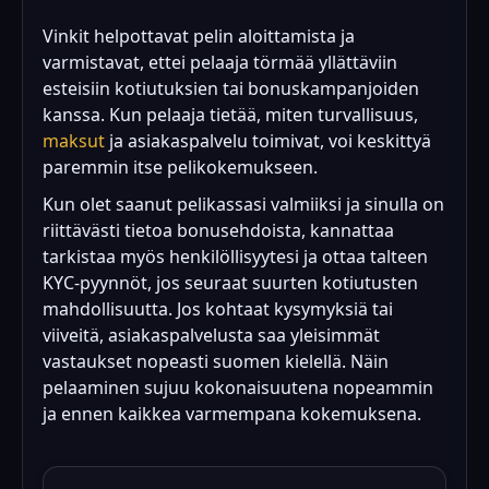
Vinkit helpottavat pelin aloittamista ja
varmistavat, ettei pelaaja törmää yllättäviin
esteisiin kotiutuksien tai bonuskampanjoiden
kanssa. Kun pelaaja tietää, miten turvallisuus,
maksut
ja asiakaspalvelu toimivat, voi keskittyä
paremmin itse pelikokemukseen.
Kun olet saanut pelikassasi valmiiksi ja sinulla on
riittävästi tietoa bonusehdoista, kannattaa
tarkistaa myös henkilöllisyytesi ja ottaa talteen
KYC-pyynnöt, jos seuraat suurten kotiutusten
mahdollisuutta. Jos kohtaat kysymyksiä tai
viiveitä, asiakaspalvelusta saa yleisimmät
vastaukset nopeasti suomen kielellä. Näin
pelaaminen sujuu kokonaisuutena nopeammin
ja ennen kaikkea varmempana kokemuksena.