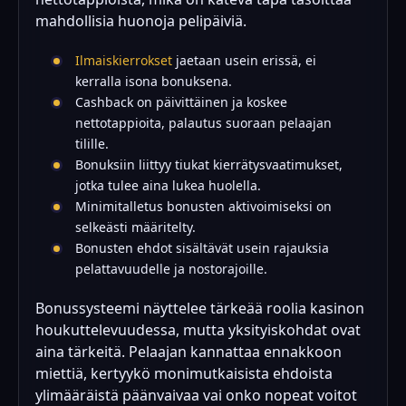
mahdollisia huonoja pelipäiviä.
Ilmaiskierrokset
jaetaan usein erissä, ei
kerralla isona bonuksena.
Cashback on päivittäinen ja koskee
nettotappioita, palautus suoraan pelaajan
tilille.
Bonuksiin liittyy tiukat kierrätysvaatimukset,
jotka tulee aina lukea huolella.
Minimitalletus bonusten aktivoimiseksi on
selkeästi määritelty.
Bonusten ehdot sisältävät usein rajauksia
pelattavuudelle ja nostorajoille.
Bonussysteemi näyttelee tärkeää roolia kasinon
houkuttelevuudessa, mutta yksityiskohdat ovat
aina tärkeitä. Pelaajan kannattaa ennakkoon
miettiä, kertyykö monimutkaisista ehdoista
ylimääräistä päänvaivaa vai onko nopeat voitot