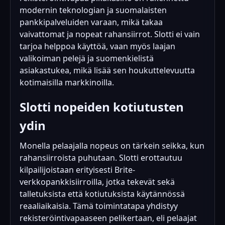
modernin teknologian ja suomalaisten
pankkipalveluiden varaan, mikä takaa
vaivattomat ja nopeat rahansiirrot. Slotti ei vain
tarjoa helppoa käyttöä, vaan myös laajan
valikoiman pelejä ja suomenkielistä
asiakastukea, mikä lisää sen houkuttelevuutta
kotimaisilla markkinoilla.
Slotti nopeiden kotiutusten
ydin
Monella pelaajalla nopeus on tärkein seikka, kun
rahansiirroista puhutaan. Slotti erottautuu
kilpailijoistaan erityisesti Brite-
verkkopankkisiirroilla, jotka tekevät sekä
talletuksista että kotiutuksista käytännössä
reaaliaikaisia. Tämä toimintatapa yhdistyy
rekisteröintivapaaseen pelikertaan, eli pelaajat