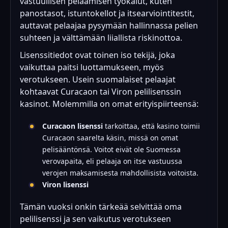
vastuullisen pelaamisen työkalut, kuten
panostasot, istuntokellot ja itsearviointitestit,
auttavat pelaajaa pysymään hallinnassa pelien
suhteen ja välttämään liiallista riskinottoa.
Lisenssitiedot ovat toinen iso tekijä, joka
vaikuttaa paitsi luottamukseen, myös
verotukseen. Usein suomalaiset pelaajat
kohtaavat Curacaon tai Viron pelilisenssin
kasinot. Molemmilla on omat erityispiirteensä:
Curacaon lisenssi
tarkoittaa, että kasino toimii
Curacaon saarelta käsin, missä on omat
pelisääntönsä. Voitot eivät ole Suomessa
verovapaita, eli pelaaja on itse vastuussa
verojen maksamisesta mahdollisista voitoista.
Viron lisenssi
Tämän vuoksi onkin tärkeää selvittää oma
pelilisenssi ja sen vaikutus verotukseen