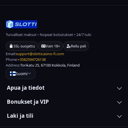
Turvalliset maksut • Nopeat kotiutukset • 24/7 tuki
Suomi
SSL-suojattu
Vain 18+
Reilu peli
Svenska
Email:
support@slotticasino-fi.com
Phone:
+3582594726138
English
Address:
Torikatu 25, 67100 Kokkola, Finland
Suomi
Apua ja tiedot
Tietoa meistä
Bonukset ja VIP
Yhteystiedot
Kampanjat
Laki ja tili
Kokemuksia
VIP-ohjelma
Ikä ja vahvistus