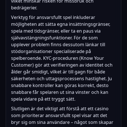
vilket minskar risken för missbruk och
bedrägerier.
Verktyg för ansvarsfullt spel inkluderar
möjligheten att sätta egna insättningsgränser,
spela med tidsgränser, eller ta en paus via
självavstängningsfunktioner. För de som
upplever problem finns dessutom länkar till
stödorganisationer specialiserade på
spelberoende. KYC-proceduren (Know Your
Customer) gör att verifieringen av identitet och
ålder går smidigt, vilket är till gagn för både
säkerheten och uttagsprocessens hastighet. Ju
snabbare kontroller kan göras korrekt, desto
snabbare får spelaren ut sina vinster och kan
spela vidare på ett tryggt sätt.
Slutligen är det viktigt att förstå att ett casino
som prioriterar ansvarsfullt spel visar att det
bryr sig om sina användare – något som skapar