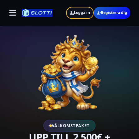
Logga in
Registrera dig
Meny
Spel
Logga in
Betalningsmetoder
App
Uttag
Bonusar
VÄLKOMSTPAKET
UPP TILL 2,500€ +