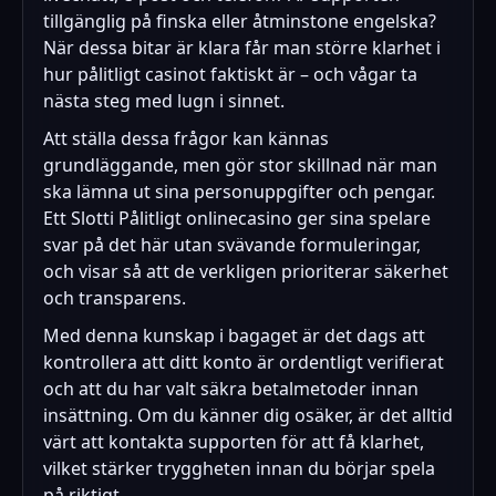
tillgänglig på finska eller åtminstone engelska?
När dessa bitar är klara får man större klarhet i
hur pålitligt casinot faktiskt är – och vågar ta
nästa steg med lugn i sinnet.
Att ställa dessa frågor kan kännas
grundläggande, men gör stor skillnad när man
ska lämna ut sina personuppgifter och pengar.
Ett Slotti Pålitligt onlinecasino ger sina spelare
svar på det här utan svävande formuleringar,
och visar så att de verkligen prioriterar säkerhet
och transparens.
Med denna kunskap i bagaget är det dags att
kontrollera att ditt konto är ordentligt verifierat
och att du har valt säkra betalmetoder innan
insättning. Om du känner dig osäker, är det alltid
värt att kontakta supporten för att få klarhet,
vilket stärker tryggheten innan du börjar spela
på riktigt.