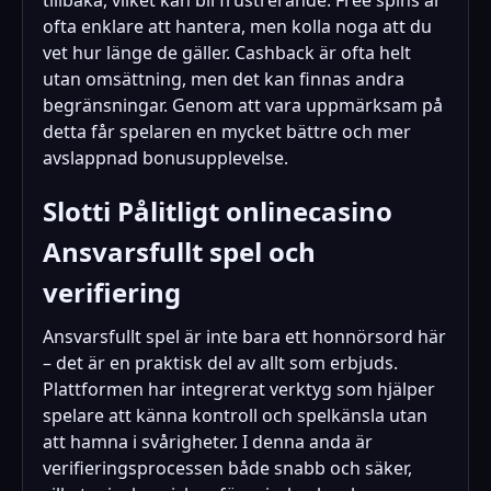
ofta enklare att hantera, men kolla noga att du
vet hur länge de gäller. Cashback är ofta helt
utan omsättning, men det kan finnas andra
begränsningar. Genom att vara uppmärksam på
detta får spelaren en mycket bättre och mer
avslappnad bonusupplevelse.
Slotti Pålitligt onlinecasino
Ansvarsfullt spel och
verifiering
Ansvarsfullt spel är inte bara ett honnörsord här
– det är en praktisk del av allt som erbjuds.
Plattformen har integrerat verktyg som hjälper
spelare att känna kontroll och spelkänsla utan
att hamna i svårigheter. I denna anda är
verifieringsprocessen både snabb och säker,