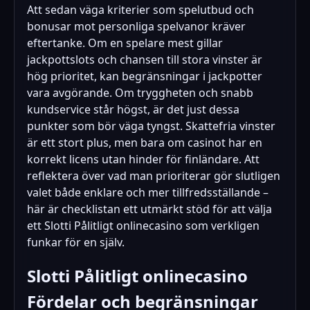
Att sedan väga kriterier som spelutbud och
bonusar mot personliga spelvanor kräver
eftertanke. Om en spelare mest gillar
jackpottslots och chansen till stora vinster är
hög prioritet, kan begränsningar i jackpotter
vara avgörande. Om tryggheten och snabb
kundservice står högst, är det just dessa
punkter som bör väga tyngst. Skattefria vinster
är ett stort plus, men bara om casinot har en
korrekt licens utan hinder för finländare. Att
reflektera över vad man prioriterar gör slutligen
valet både enklare och mer tillfredsställande –
här är checklistan ett utmärkt stöd för att välja
ett Slotti Pålitligt onlinecasino som verkligen
funkar för en själv.
Slotti Pålitligt onlinecasino
Fördelar och begränsningar