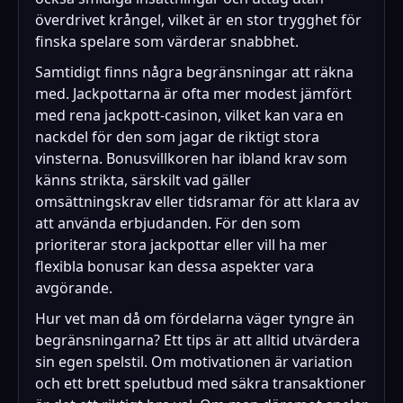
överdrivet krångel, vilket är en stor trygghet för
finska spelare som värderar snabbhet.
Samtidigt finns några begränsningar att räkna
med. Jackpottarna är ofta mer modest jämfört
med rena jackpott-casinon, vilket kan vara en
nackdel för den som jagar de riktigt stora
vinsterna. Bonusvillkoren har ibland krav som
känns strikta, särskilt vad gäller
omsättningskrav eller tidsramar för att klara av
att använda erbjudanden. För den som
prioriterar stora jackpottar eller vill ha mer
flexibla bonusar kan dessa aspekter vara
avgörande.
Hur vet man då om fördelarna väger tyngre än
begränsningarna? Ett tips är att alltid utvärdera
sin egen spelstil. Om motivationen är variation
och ett brett spelutbud med säkra transaktioner