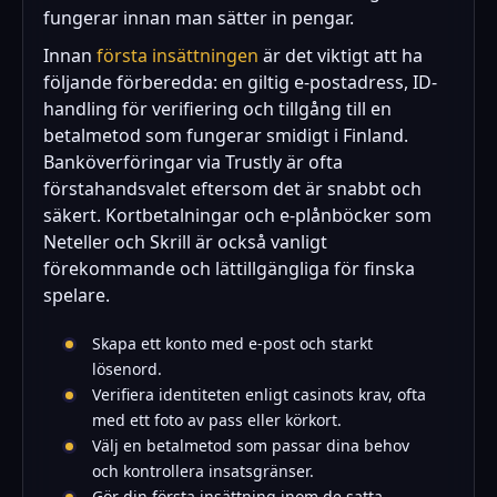
fungerar innan man sätter in pengar.
Innan
första insättningen
är det viktigt att ha
följande förberedda: en giltig e-postadress, ID-
handling för verifiering och tillgång till en
betalmetod som fungerar smidigt i Finland.
Banköverföringar via Trustly är ofta
förstahandsvalet eftersom det är snabbt och
säkert. Kortbetalningar och e-plånböcker som
Neteller och Skrill är också vanligt
förekommande och lättillgängliga för finska
spelare.
Skapa ett konto med e-post och starkt
lösenord.
Verifiera identiteten enligt casinots krav, ofta
med ett foto av pass eller körkort.
Välj en betalmetod som passar dina behov
och kontrollera insatsgränser.
Gör din första insättning inom de satta