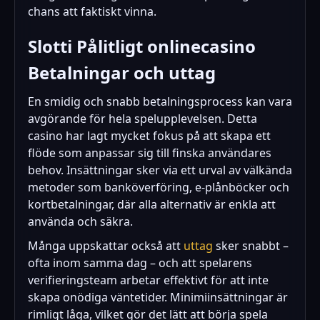
chans att faktiskt vinna.
Slotti Pålitligt onlinecasino
Betalningar och uttag
En smidig och snabb betalningsprocess kan vara
avgörande för hela spelupplevelsen. Detta
casino har lagt mycket fokus på att skapa ett
flöde som anpassar sig till finska användares
behov. Insättningar sker via ett urval av välkända
metoder som banköverföring, e-plånböcker och
kortbetalningar, där alla alternativ är enkla att
använda och säkra.
Många uppskattar också att
uttag
sker snabbt –
ofta inom samma dag – och att spelarens
verifieringsteam arbetar effektivt för att inte
skapa onödiga väntetider. Minimiinsättningar är
rimligt låga, vilket gör det lätt att börja spela