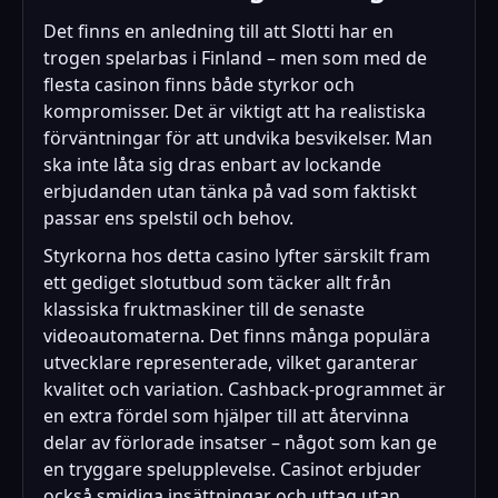
Det finns en anledning till att Slotti har en
trogen spelarbas i Finland – men som med de
flesta casinon finns både styrkor och
kompromisser. Det är viktigt att ha realistiska
förväntningar för att undvika besvikelser. Man
ska inte låta sig dras enbart av lockande
erbjudanden utan tänka på vad som faktiskt
passar ens spelstil och behov.
Styrkorna hos detta casino lyfter särskilt fram
ett gediget slotutbud som täcker allt från
klassiska fruktmaskiner till de senaste
videoautomaterna. Det finns många populära
utvecklare representerade, vilket garanterar
kvalitet och variation. Cashback-programmet är
en extra fördel som hjälper till att återvinna
delar av förlorade insatser – något som kan ge
en tryggare spelupplevelse. Casinot erbjuder
också smidiga insättningar och uttag utan