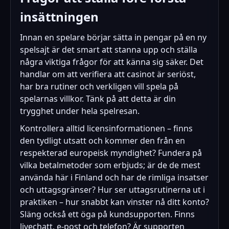
insättningen
Innan en spelare börjar sätta in pengar på en ny
spelsajt är det smart att stanna upp och ställa
några viktiga frågor för att känna sig säker. Det
handlar om att verifiera att casinot är seriöst,
har bra rutiner och verkligen vill spela på
spelarnas villkor. Tänk på att detta är din
trygghet under hela spelresan.
Kontrollera alltid licensinformationen – finns
den tydligt utsatt och kommer den från en
respekterad europeisk myndighet? Fundera på
vilka betalmetoder som erbjuds; är de de mest
använda här i Finland och har de rimliga insatser
och uttagsgränser? Hur ser uttagsrutinerna ut i
praktiken – hur snabbt kan vinster nå ditt konto?
Släng också ett öga på kundsupporten. Finns
livechatt, e-post och telefon? Är supporten